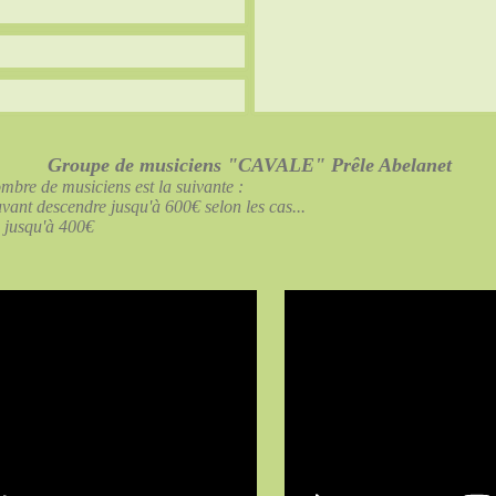
Groupe de musiciens "CAVALE" Prêle Abelanet
ombre de musiciens est la suivante :
vant descendre jusqu'à 600€ selon les cas...
 jusqu'à 400€