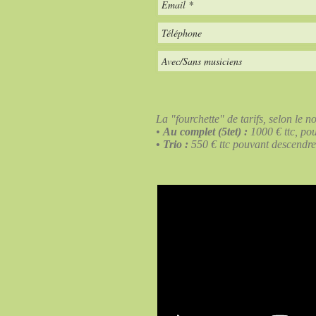
La "fourchette" de tarifs, selon le n
•
Au complet (5tet) :
1000 € ttc, pou
• Trio :
550 € ttc pouvant descendre